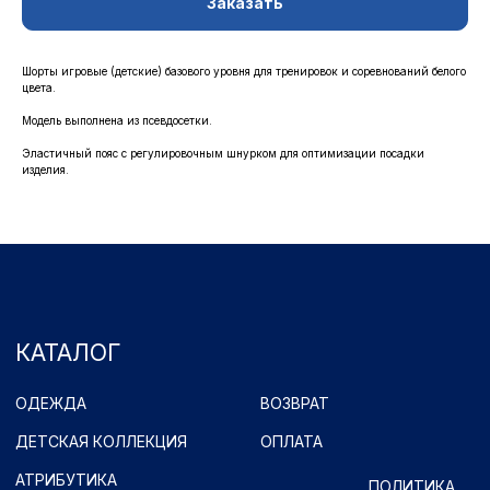
Заказать
ОДЕЖДА
ВОЗВРАТ
ДЕТСКАЯ КОЛЛЕКЦИЯ
ОПЛАТА
АТРИБУТИКА
ПОЛИТИКА
Шорты игровые (детские) базового уровня для тренировок и соревнований белого
КОНФИДЕНЦИАЛЬНОСТИ
цвета.
Модель выполнена из псевдосетки.
КОНТАКТЫ
Эластичный пояс с регулировочным шнурком для оптимизации посадки
Ростоши ул. Цветной Бульвар 31 (стадион "Газовик")
изделия.
Официальный сайт: www.fcorenburg.ru
email: order@fcorenburg.ru
тел/факс: (3532) 42-11-77
Принимаем к оплате
Имущественные права принадлежат ФК "Оренбург" (Оренбург)
Политика обработки персональных данных.