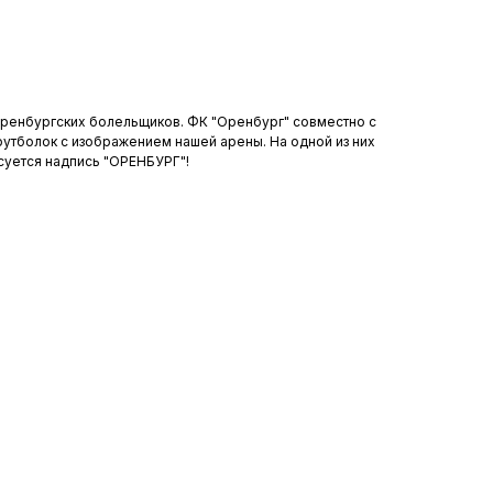
 оренбургских болельщиков. ФК "Оренбург" совместно с
футболок с изображением нашей арены. На одной из них
асуется надпись "ОРЕНБУРГ"!