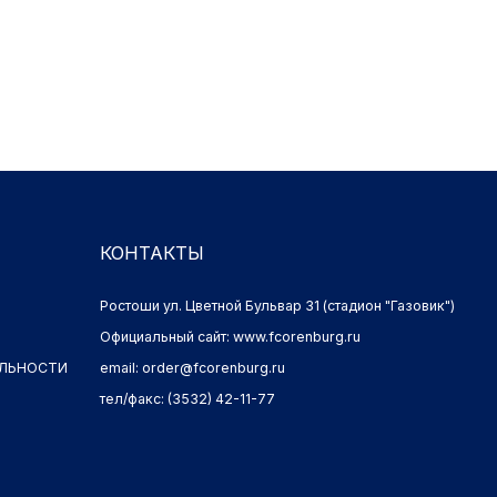
КОНТАКТЫ
Ростоши ул. Цветной Бульвар 31 (стадион "Газовик")
Официальный сайт: www.fcorenburg.ru
И
email: order@fcorenburg.ru
тел/факс: (3532) 42-11-77
Имущественные права принадлежат ФК "Оренбург" (Оренбург)
Политика обработки персональных данных.