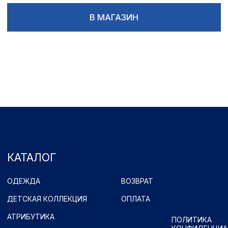
КАТАЛОГ
ОДЕЖДА
ВОЗВРАТ
ДЕТСКАЯ КОЛЛЕКЦИЯ
ОПЛАТА
АТРИБУТИКА
ПОЛИТИКА
КОНФИДЕНЦИАЛЬНОСТИ
КОНТАКТЫ
Ростоши ул. Цветной Бульвар 31 (стадион "Газовик")
Официальный сайт: www.fcorenburg.ru
email: order@fcorenburg.ru
тел/факс: (3532) 42-11-77
Принимаем к оплате