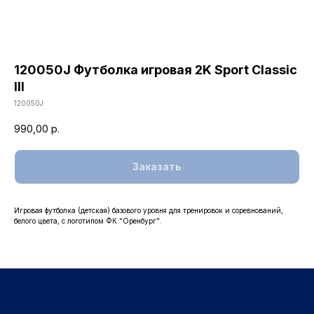
120050J Футболка игровая 2K Sport Classic
III
120050J
990,00
р.
КАТАЛОГ
Заказать
ОДЕЖДА
ВОЗВРАТ
ДЕТСКАЯ КОЛЛЕКЦИЯ
ОПЛАТА
АТРИБУТИКА
Игровая футболка (детская) базового уровня для тренировок и соревнований,
ПОЛИТИКА
белого цвета, с логотипом ФК "Оренбург".
КОНФИДЕНЦИАЛЬНОСТИ
КОНТАКТЫ
Ростоши ул. Цветной Бульвар 31 (стадион "Газовик")
Официальный сайт: www.fcorenburg.ru
email: order@fcorenburg.ru