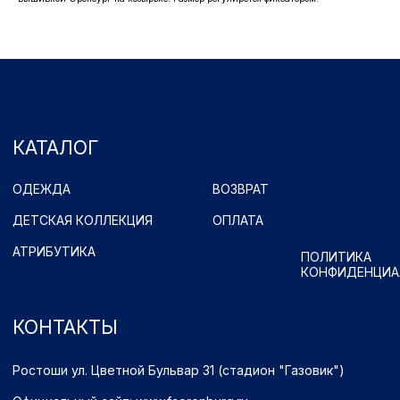
КОНТАКТЫ
Ростоши ул. Цветной Бульвар 31 (стадион "Газовик")
Официальный сайт: www.fcorenburg.ru
email: order@fcorenburg.ru
тел/факс: (3532) 42-11-77
Принимаем к оплате
Имущественные права принадлежат ФК "Оренбург" (Оренбург)
Политика обработки персональных данных.