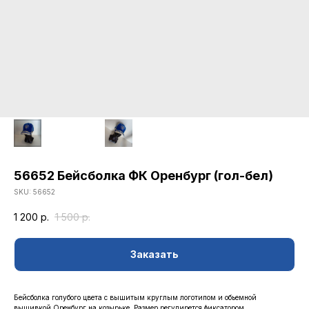
56652 Бейсболка ФК Оренбург (гол-бел)
SKU:
56652
КАТАЛОГ
1 200
р.
1 500
р.
ОДЕЖДА
ВОЗВРАТ
Заказать
ДЕТСКАЯ КОЛЛЕКЦИЯ
ОПЛАТА
АТРИБУТИКА
ПОЛИТИКА
КОНФИДЕНЦИАЛЬНОСТИ
Бейсболка голубого цвета с вышитым круглым логотипом и обьемной
вышивкой Оренбург на козырьке. Размер регулирется фиксатором.