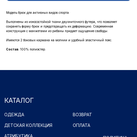
ОДЕЖДА
ВОЗВРАТ
ДЕТСКАЯ КОЛЛЕКЦИЯ
ОПЛАТА
Модель брюк для активных видов спорта.
АТРИБУТИКА
ПОЛИТИКА
Выполнены из износостойкой ткани двухниточного футера, что позволяет
КОНФИДЕНЦИАЛЬНОСТИ
сохранять форму брюк и предотвращать их деформацию. Современная
конструкция с манжетами из рибаны придает ощущение свободы.
КОНТАКТЫ
Имеются 2 боковых кармана на молнии и удобный эластичный пояс.
Ростоши ул. Цветной Бульвар 31 (стадион "Газовик")
Состав
: 100% полиэстер.
Официальный сайт: www.fcorenburg.ru
email: order@fcorenburg.ru
тел/факс: (3532) 42-11-77
Принимаем к оплате
Имущественные права принадлежат ФК "Оренбург" (Оренбург)
Политика обработки персональных данных.