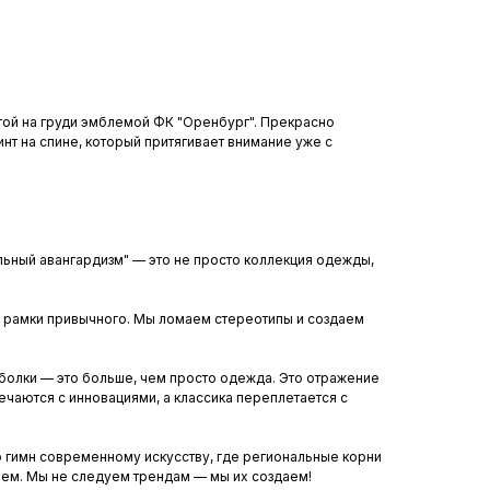
той на груди эмблемой ФК "Оренбург". Прекрасно
нт на спине, который притягивает внимание уже с
льный авангардизм" — это не просто коллекция одежды,
 рамки привычного. Мы ломаем стереотипы и создаем
тболки — это больше, чем просто одежда. Это отражение
ечаются с инновациями, а классика переплетается с
 гимн современному искусству, где региональные корни
ем. Мы не следуем трендам — мы их создаем!