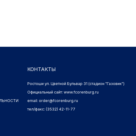
КОНТАКТЫ
Ростоши ул. Цветной Бульвар 31 (стадион "Газовик")
Официальный сайт: www.fcorenburg.ru
И
email: order@fcorenburg.ru
тел/факс: (3532) 42-11-77
Имущественные права принадлежат ФК "Оренбург" (Оренбург)
Политика обработки персональных данных.