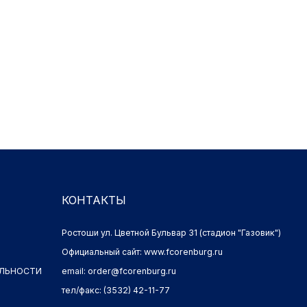
КОНТАКТЫ
Ростоши ул. Цветной Бульвар 31 (стадион "Газовик")
Официальный сайт: www.fcorenburg.ru
И
email: order@fcorenburg.ru
тел/факс: (3532) 42-11-77
Имущественные права принадлежат ФК "Оренбург" (Оренбург)
Политика обработки персональных данных.