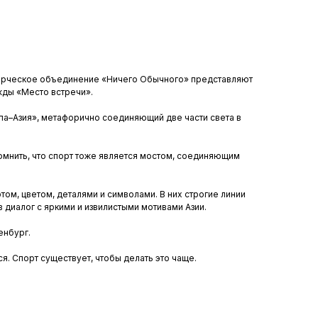
орческое объединение «Ничего Обычного» представляют
ды «Место встречи».
па–Азия», метафорично соединяющий две части света в
мнить, что спорт тоже является мостом, соединяющим
ом, цветом, деталями и символами. В них строгие линии
 диалог с яркими и извилистыми мотивами Азии.
енбург.
я. Спорт существует, чтобы делать это чаще.