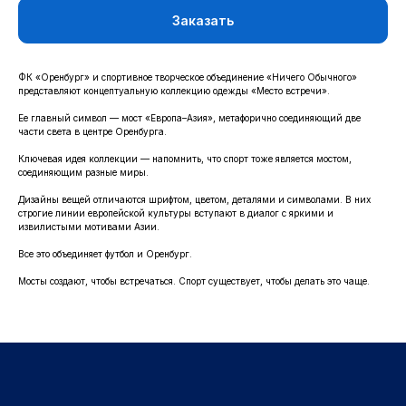
Заказать
КАТАЛОГ
ФК «Оренбург» и спортивное творческое объединение «Ничего Обычного»
представляют концептуальную коллекцию одежды «Место встречи».
ОДЕЖДА
ВОЗВРАТ
Ее главный символ — мост «Европа–Азия», метафорично соединяющий две
ДЕТСКАЯ КОЛЛЕКЦИЯ
ОПЛАТА
части света в центре Оренбурга.
АТРИБУТИКА
ПОЛИТИКА
Ключевая идея коллекции — напомнить, что спорт тоже является мостом,
КОНФИДЕНЦИАЛЬНОСТИ
соединяющим разные миры.
Дизайны вещей отличаются шрифтом, цветом, деталями и символами. В них
КОНТАКТЫ
строгие линии европейской культуры вступают в диалог с яркими и
извилистыми мотивами Азии.
Ростоши ул. Цветной Бульвар 31 (стадион "Газовик")
Все это объединяет футбол и Оренбург.
Официальный сайт: www.fcorenburg.ru
Мосты создают, чтобы встречаться. Спорт существует, чтобы делать это чаще.
email: order@fcorenburg.ru
тел/факс: (3532) 42-11-77
Принимаем к оплате