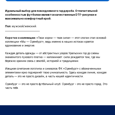
Идеальный выбор для повседневного гардероба. Отличительной
особенностью футболки являются качественные DTF-рисунки и
максимально комфортный крой.
Пол:
мужской/женский.
КАТАЛОГ
___________________________
ОДЕЖДА
ВОЗВРАТ
Коротко о коллекции:
«Твои корни — твоя сила» — этот слоган стал основой
коллекции «Мы — Оренбург», ведь именно в наших истоках кроется
ДЕТСКАЯ КОЛЛЕКЦИЯ
ОПЛАТА
вдохновение и энергия.
АТРИБУТИКА
ПОЛИТИКА
КОНФИДЕНЦИАЛЬНОСТИ
Каждая деталь одежды — от абстрактных узоров Уральских гор до схемы
знаменитого пухового платка — напоминает: сила рождается там, где мы
бережно храним связь с землёй, историей и традициями.
КОНТАКТЫ
Изящное сочетание логотипа и символов ФК «Оренбург» с обозначенными
элементами ярко подчеркнёт твою уникальность. Здесь каждая линия, каждая
Ростоши ул. Цветной Бульвар 31 (стадион "Газовик")
деталь — это не просто дизайн, а часть нашей идентичности.
Официальный сайт: www.fcorenburg.ru
Оренбург — это не просто футбольный клуб. Оренбург – это не просто город. Это
email: order@fcorenburg.ru
часть тебя.
тел/факс: (3532) 42-11-77