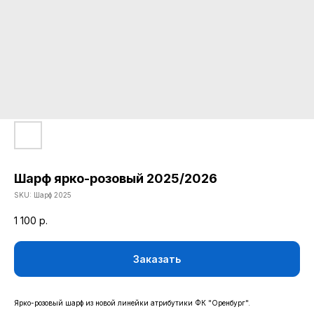
Шарф ярко-розовый 2025/2026
SKU:
Шарф 2025
1 100
р.
КАТАЛОГ
Заказать
ОДЕЖДА
ВОЗВРАТ
ДЕТСКАЯ КОЛЛЕКЦИЯ
ОПЛАТА
АТРИБУТИКА
ПОЛИТИКА
Ярко-розовый шарф из новой линейки атрибутики ФК "Оренбург".
КОНФИДЕНЦИАЛЬНОСТИ