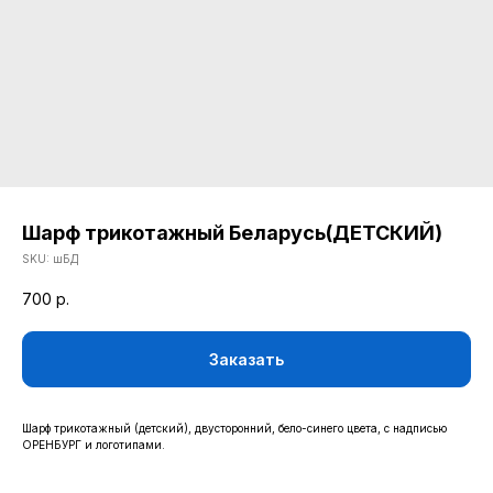
Шарф трикотажный Беларусь(ДЕТСКИЙ)
SKU:
шБД
700
р.
КАТАЛОГ
ОДЕЖДА
ВОЗВРАТ
Заказать
ДЕТСКАЯ КОЛЛЕКЦИЯ
ОПЛАТА
АТРИБУТИКА
ПОЛИТИКА
КОНФИДЕНЦИАЛЬНОСТИ
Шарф трикотажный (детский), двусторонний, бело-синего цвета, с надписью
ОРЕНБУРГ и логотипами.
КОНТАКТЫ