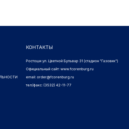
КОНТАКТЫ
Ростоши ул. Цветной Бульвар 31 (стадион "Газовик")
Официальный сайт: www.fcorenburg.ru
И
email: order@fcorenburg.ru
тел/факс: (3532) 42-11-77
Имущественные права принадлежат ФК "Оренбург" (Оренбург)
Политика обработки персональных данных.