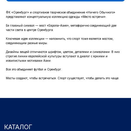
ФК «Оренбург» и спортивное творческое объединение «Ничего Обычного»
КАТАЛОГ
представляют концептуальную коллекцию одежды «Место встречи».
Ее главный символ — мост «Европа–Азия», метафорично соединяющий две
ОДЕЖДА
ВОЗВРАТ
части света в центре Оренбурга.
ДЕТСКАЯ КОЛЛЕКЦИЯ
ОПЛАТА
Ключевая идея коллекции — напомнить, что спорт тоже является мостом,
АТРИБУТИКА
ПОЛИТИКА
соединяющим разные миры.
КОНФИДЕНЦИАЛЬНОСТИ
Дизайны вещей отличаются шрифтом, цветом, деталями и символами. В них
строгие линии европейской культуры вступают в диалог с яркими и
КОНТАКТЫ
извилистыми мотивами Азии.
Ростоши ул. Цветной Бульвар 31 (стадион "Газовик")
Все это объединяет футбол и Оренбург.
Официальный сайт: www.fcorenburg.ru
Мосты создают, чтобы встречаться. Спорт существует, чтобы делать это чаще.
email: order@fcorenburg.ru
тел/факс: (3532) 42-11-77
Принимаем к оплате