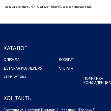
КОНТАКТЫ
Панама с логотипом ФК "Оренбург" (хлопок), размер универсальный.
Ростоши ул. Цветной Бульвар 31 (стадион "Газовик")
Официальный сайт: www.fcorenburg.ru
email: order@fcorenburg.ru
тел/факс: (3532) 42-11-77
Принимаем к оплате
Имущественные права принадлежат ФК "Оренбург" (Оренбург)
Политика обработки персональных данных.