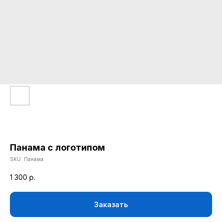
Панама с логотипом
SKU:
Панама
КАТАЛОГ
1 300
р.
ОДЕЖДА
ВОЗВРАТ
ДЕТСКАЯ КОЛЛЕКЦИЯ
ОПЛАТА
Заказать
АТРИБУТИКА
ПОЛИТИКА
КОНФИДЕНЦИАЛЬНОСТИ