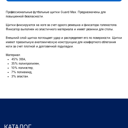
Профессиональные футбольные щитки Guard Max. Предназначены для
повышенной безопасности.
КАТАЛОГ
Щитки фиксируются на ноге за счет одного ремешка и фиксатора голеностопа.
ОДЕЖДА
ВОЗВРАТ
Фиксатор выполнен из эластичного материала и имеет резинки для стопы.
ДЕТСКАЯ КОЛЛЕКЦИЯ
ОПЛАТА
Внешний слой щитка поглощает удар и распределяет его по поверхности. Щитки
АТРИБУТИКА
имеют правильную анатомическую конструкцию для комфортного облегания
ПОЛИТИКА
КОНФИДЕНЦИАЛЬНОСТИ
ноги за счет плотной и долговечной подкладки.
Материал:
КОНТАКТЫ
45% ЭВА;
35% полипропилен;
10% полиэстер;
Ростоши ул. Цветной Бульвар 31 (стадион "Газовик")
7% полиамид;
Официальный сайт: www.fcorenburg.ru
3% эластан.
email: order@fcorenburg.ru
тел/факс: (3532) 42-11-77
Принимаем к оплате