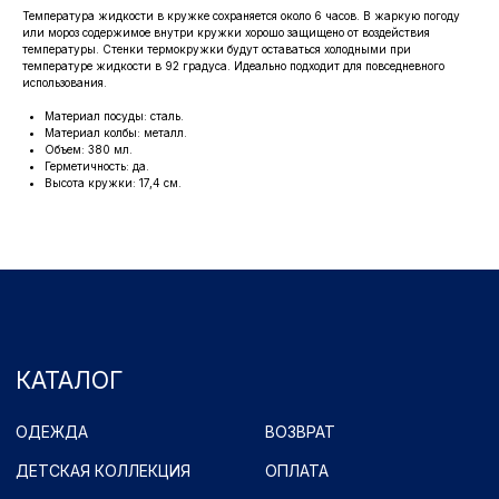
Температура жидкости в кружке сохраняется около 6 часов. В жаркую погоду
ОДЕЖДА
ВОЗВРАТ
или мороз содержимое внутри кружки хорошо защищено от воздействия
температуры. Стенки термокружки будут оставаться холодными при
ДЕТСКАЯ КОЛЛЕКЦИЯ
ОПЛАТА
температуре жидкости в 92 градуса. Идеально подходит для повседневного
АТРИБУТИКА
использования.
ПОЛИТИКА
КОНФИДЕНЦИАЛЬНОСТИ
Материал посуды: сталь.
Материал колбы: металл.
КОНТАКТЫ
Объем: 380 мл.
Герметичность: да.
Высота кружки: 17,4 см.
Ростоши ул. Цветной Бульвар 31 (стадион "Газовик")
Официальный сайт: www.fcorenburg.ru
email: order@fcorenburg.ru
тел/факс: (3532) 42-11-77
Принимаем к оплате
Имущественные права принадлежат ФК "Оренбург" (Оренбург)
Политика обработки персональных данных.