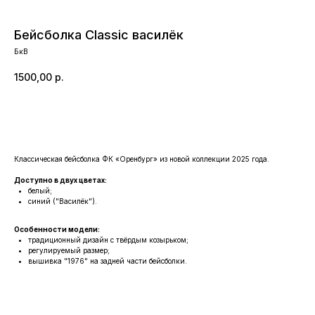
Бейсболка Classic василёк
БкВ
1500,00
р.
Заказать
Классическая бейсболка ФК «Оренбург» из новой коллекции 2025 года.
Доступно в двух цветах:
КАТАЛОГ
белый;
синий ("Василёк").
ОДЕЖДА
ВОЗВРАТ
ДЕТСКАЯ КОЛЛЕКЦИЯ
ОПЛАТА
Особенности модели:
традиционный дизайн с твёрдым козырьком;
АТРИБУТИКА
ПОЛИТИКА
регулируемый размер;
КОНФИДЕНЦИАЛЬНОСТИ
вышивка "1976" на задней части бейсболки.
КОНТАКТЫ
Ростоши ул. Цветной Бульвар 31 (стадион "Газовик")