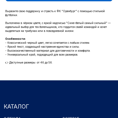
КАТАЛОГ
Выразите свою поддержку и страсть к ФК "Оренбург" с помощью стильной
футболки.
ОДЕЖДА
ВОЗВРАТ
Выполнена в чёрном цвете, с яркой надписью "Сине-белый самый сильный" —
ДЕТСКАЯ КОЛЛЕКЦИЯ
ОПЛАТА
идеальный выбор для тех болельщиков, кто гордится своей командой и хочет
АТРИБУТИКА
выделяться на трибунах или в повседневной жизни.
ПОЛИТИКА
КОНФИДЕНЦИАЛЬНОСТИ
Особенности:
- Классический черный цвет, легко сочетается с любым стилем.
КОНТАКТЫ
- Яркий текст, создающий настроение единства и силы.
- Высококачественный материал для долговечности и комфорта.
- Универсальный крой, подходящий для всех размеров.
Ростоши ул. Цветной Бульвар 31 (стадион "Газовик")
Официальный сайт: www.fcorenburg.ru
👉 Доступные размеры: от 46 до 56.
email: order@fcorenburg.ru
тел/факс: (3532) 42-11-77
Принимаем к оплате