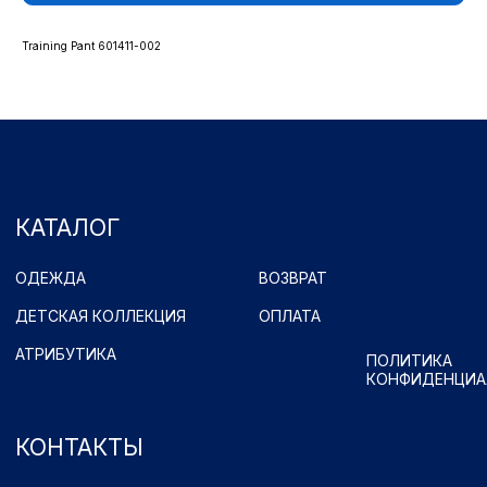
КОНТАКТЫ
Training Pant 601411-002
Ростоши ул. Цветной Бульвар 31 (стадион "Газовик")
Официальный сайт: www.fcorenburg.ru
email: order@fcorenburg.ru
тел/факс: (3532) 42-11-77
Принимаем к оплате
Имущественные права принадлежат ФК "Оренбург" (Оренбург)
Политика обработки персональных данных.