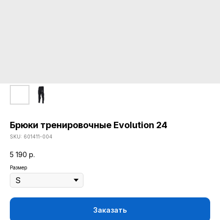
Брюки тренировочные Evolution 24
SKU:
601411-004
5 190
р.
КАТАЛОГ
Размер
ОДЕЖДА
ВОЗВРАТ
ДЕТСКАЯ КОЛЛЕКЦИЯ
ОПЛАТА
АТРИБУТИКА
Заказать
ПОЛИТИКА
КОНФИДЕНЦИАЛЬНОСТИ