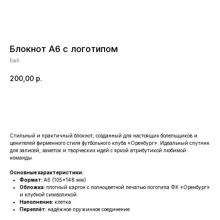
Блокнот А6 с логотипом
Ба6
200,00
р.
Заказать
Стильный и практичный блокнот, созданный для настоящих болельщиков и
ценителей фирменного стиля футбольного клуба «Оренбург». Идеальный спутник
КАТАЛОГ
для записей, заметок и творческих идей с яркой атрибутикой любимой
команды.
ОДЕЖДА
ВОЗВРАТ
Основные характеристики:
ДЕТСКАЯ КОЛЛЕКЦИЯ
ОПЛАТА
Формат:
А6 (105×148 мм).
Обложка:
плотный картон с полноцветной печатью логотипа ФК «Оренбург»
АТРИБУТИКА
ПОЛИТИКА
и клубной символикой.
КОНФИДЕНЦИАЛЬНОСТИ
Наполнение:
клетка.
Переплёт:
надёжное пружинное соединение.
КОНТАКТЫ