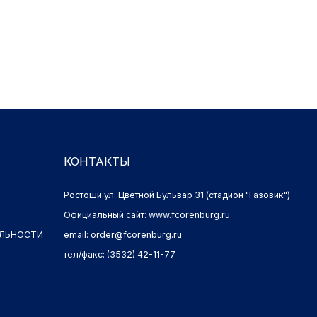
КОНТАКТЫ
Ростоши ул. Цветной Бульвар 31 (стадион "Газовик")
Официальный сайт: www.fcorenburg.ru
И
email: order@fcorenburg.ru
тел/факс: (3532) 42-11-77
Имущественные права принадлежат ФК "Оренбург" (Оренбург)
Политика обработки персональных данных.